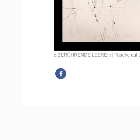
:::BERÜHRENDE LEERE::: | Tusche auf Le