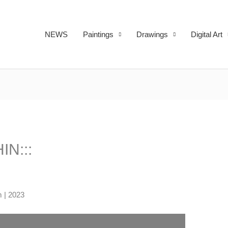
NEWS
Paintings
Drawings
Digital Art
N:::
 | 2023