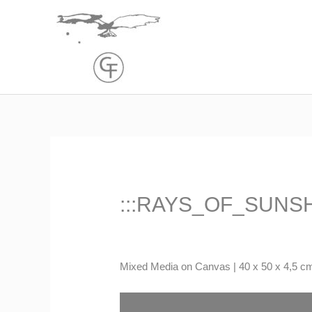
Zum
Inhalt
springen
:::RAYS_OF_SUNSHI
Mixed Media on Canvas | 40 x 50 x 4,5 cm