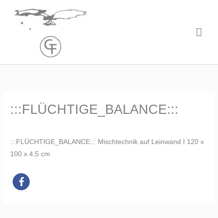
Zum
Hau
Inhalt
springen
:::FLÜCHTIGE_BALANCE:::
:::FLÜCHTIGE_BALANCE::: Mischtechnik auf Leinwand I 120 x
100 x 4,5 cm