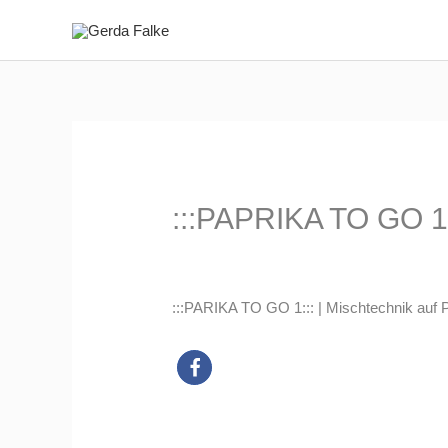
Zum
Inhalt
springen
:::PAPRIKA TO GO 1:
:::PARIKA TO GO 1::: | Mischtechnik auf P