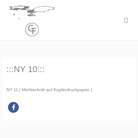
Zum
Hau
Inhalt
springen
:::NY 10:::
NY 11 | Michtechnik auf Kupferdruckpapier |