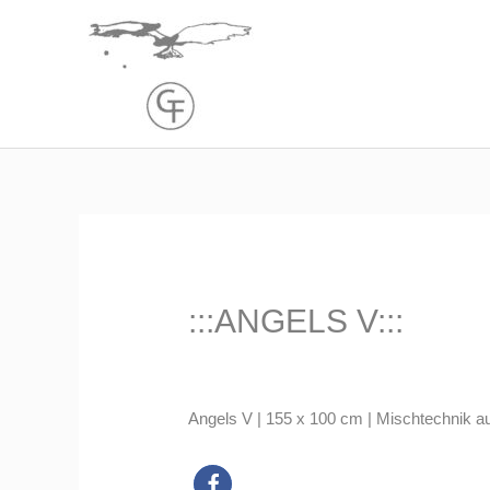
Zum
Inhalt
springen
:::ANGELS V:::
Angels V | 155 x 100 cm | Mischtechnik a